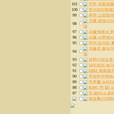
101
인천 개항장을 찾
100
정선아리랑열차를 
99
춘천 소양댐까지 
구름 위에서의 
98
일
97
서울역에서 윤동
96
서울 서촌에서 
95
천안 삼거리 흥~
겨울로 들어가는
94
일
93
남한산성으로 오르
92
남이섬의 늦가을 
91
DMZ 평화열차
90
온양온천역에서 
89
전주를 누비다. 
88
B500, 한 
87
두 달이나 걸린
방송통신대학에