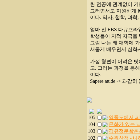
란 전공에 관계없이 기
그러면서도 지원하게 된
이다. 역사, 철학, 과
얼마 전 EBS 다큐프
학생들이 지적 자극을 
그럼 나는 왜 대학에 
새롭게 배우면서 심화시
가정 형편이 어려운 탓
고, 그러는 과정을 통
이다.
Sapere atude -> 과
105
영종도에서 피
104
믄화가 있는 날,
103
김유정문학촌을 찾
102
수원산책 - 나혜