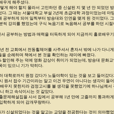
배우게 해주셨다.
어떻게 해야 할지 몰라서 고민하던 중 신설된 지 몇 년 안 되었던
다. 그 때는 서울대학교 부설 2년제 초급대학 과정이었는데 마
 공부하게 되어 일찍부터 방송대와 인연을 맺게 된 것이었다. 그 
5분씩 강의를 했었는데 구식 녹음기로 녹음해서 공부를 하던 시절
면서 공부하는 방법과 매력을 터득하게 되어 지금까지 홀로배우기
 년 전 교회에서 전동휠체어를 사주셔서 혼자서 밖에 나가 다니게
을 순례하며 책에서 본 것을 확인하는 재미에 빠졌다.
% 할인해 주는 덕에 영화 감상이 취미가 되었는데, 방송대 문화
목이 있으니 기가 막히다.
러 대학로까지 원정 갔다가 노들야학이 있는 것을 보고 들어갔다
시 원서 접수 기간이라는 알고 이건 우연이 아니다는 생각이 들
 배우지 못한지라 검정고시를 볼 생각을 못했었기에 하나님께서 
거니 하고 속삭이시는 것 같았다.
출문제해설집을 사서 집에서 공부해 1년 만에 고졸까지 통과하게
입학하게 되어 감개무량하다.
가 신설되었다는 것을 알고는 교양을 전공한다는 것이 의아했었