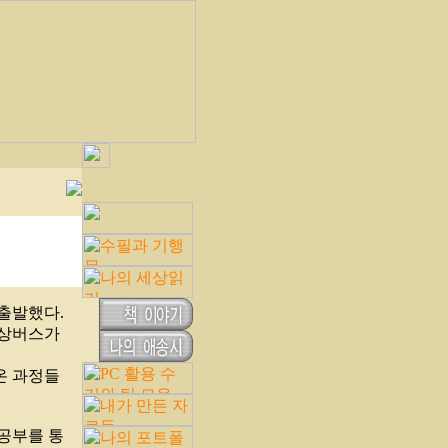
출발했다.
저상버스가
온 과정들
공부를 통