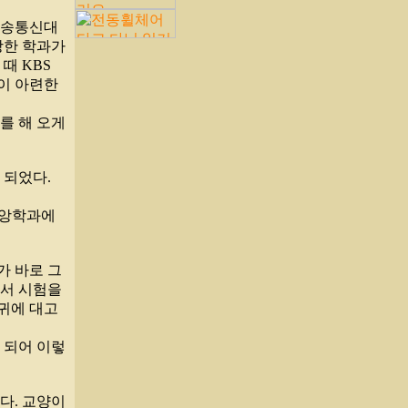
 방송통신대
땅한 학과가
때 KBS
이 아련한
를 해 오게
 되었다.
교앙학과에
가 바로 그
어서 시험을
귀에 대고
 되어 이렇
다. 교양이