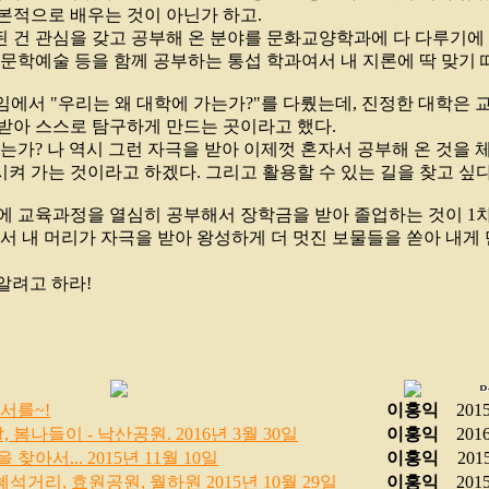
본적으로 배우는 것이 아닌가 하고.
 건 관심을 갖고 공부해 온 분야를 문화교양학과에 다 다루기에
학, 문학예술 등을 함께 공부하는 통섭 학과여서 내 지론에 딱 맞기
라임에서 "우리는 왜 대학에 가는가?"를 다뤘는데, 진정한 대학은
받아 스스로 탐구하게 만드는 곳이라고 했다.
가는가? 나 역시 그런 자극을 받아 이제껏 혼자서 공부해 온 것을
켜 가는 것이라고 하겠다. 그리고 활용할 수 있는 길을 찾고 싶다
에 교육과정을 열심히 공부해서 장학금을 받아 졸업하는 것이 1
해서 내 머리가 자극을 받아 왕성하게 더 멋진 보물들을 쏟아 내게
감히 알려고 하라!
서를~!
이홍익
2015
 봄나들이 - 낙산공원. 2016년 3월 30일
이홍익
2016
아서... 2015년 11월 10일
이홍익
2015
석거리, 효원공원, 월하원 2015년 10월 29일
이홍익
2015