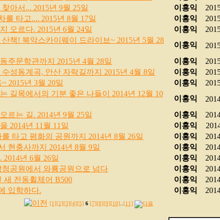
아서... 2015년 9월 25일
이홍익
2015
타고.... 2015년 8월 17일
이홍익
2015
오르다. 2015년 6월 24일
이홍익
2015
산책! 북악스카이웨이 드라이브~ 2015년 5월 28
이홍익
2015
주문학관까지 2015년 4월 28일
이홍익
2015
수성동계곡, 안산 자락길까지 2015년 4월 8일
이홍익
2015
 2015년 3월 20일
이홍익
2015
 길목에서의 기분 좋은 나들이 2014년 12월 10
이홍익
2014
는 길. 2014년 9월 25일
이홍익
2014
2014년 11월 11일
이홍익
2014
를 타고 평화의 공원까지 2014년 8월 26일
이홍익
2014
현충사까지 2014년 8월 9일
이홍익
2014
2014년 6월 26일
이홍익
2014
달! 삼청공원에서 와룡공원으로 넘다
이홍익
2014
 새 전동휠체어 B500
이홍익
2014
 입학하다.
이홍익
2014
[1]
[2]
[3]
[4]
[5]
6
[7]
[8]
[9]
[10]
..
[11]