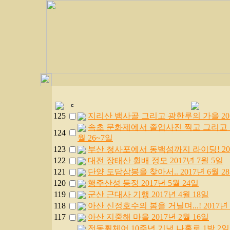
125
지리산 뱀사골 그리고 광한루의 가을 2017
속초 문화제에서 졸업사진 찍고 그리고 정
124
월 26~7일
123
부산 청사포에서 동백섬까지 라이딩! 201
122
대전 장태산 휠배 정모 2017년 7월 5일
121
단양 도담삼봉을 찾아서.. 2017년 6월 2
120
행주산성 등정 2017년 5월 24일
119
군산 근대사 기행 2017년 4월 18일
118
아산 신정호수의 봄을 거닐며...! 2017년 
117
아산 지중해 마을 2017년 2월 16일
전동휠체어 10주년 기념 나홀로 1박 2일 여