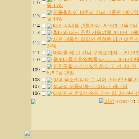
116
월 15일
전동휠체어 10주년 기념 나홀로 1박 2일 여
115
월 14일
114
대전 시내를 관통하다. 2016년 11월 5일
113
휠배와 떠난 춘천 가을여행 2016년 10월
새로 개통한 경강선 전철을 타고 여주 신륵
112
24일
111
바다를 세 번 건너 무의도까지.... 2016년
110
중부내륙순환열차를 타고...... 2016년 8
인천공항 자기부상열차 타고 선녀바위, 
109
6년 7월 28일
108
양평 물소리길과 그 너머. 2016년 6월 2
107
석파정 서울미술관 2016년 5월 7일
106
에버랜드 호암미술관 가는 길. 2016년 4
[1]
[2]
[3]
[4]
5
[