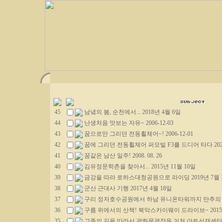
45
남녘의 봄, 순천에서... 2018년 4월 6일
44
난생처음 맛보는 자유~ 2006-12-03
43
꿈으로만 그리던 전동휠체어~! 2006-12-01
42
꿈에 그리던 전동휠체어 퍼모빌 F3를 드디어 타다 2021년
41
꿈같은 남산 일주! 2008. 08. 26
40
김유정문학촌을 찾아서... 2015년 11월 10일
39
금강을 따라 로하스대청공원으로 라이딩 2019년 7월 
38
군산 근대사 기행 2017년 4월 18일
37
구리 정자호수공원에서 하남 유니온타워까지 만추의 라이
36
구름 위에서의 산책! 북악스카이웨이 드라이브~ 2015년
35
고종의 길을 따라서 광화문광장을 거쳐 아트선재센터까지