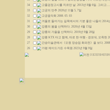
34
고졸검정고시를 치르던 날. 2013년 8월 6일. 그리고.....
33
고궁의 만추 2020년 11월 5, 7일
32
고궁음악회 2008. 05. 03
31
겨울로 들어가는 길목에서의 기분 좋은 나들이 2014년 
30
강릉의 봄을 산책하다. 2026년 4월 15일
29
강릉의 가을을 산책하다. 2019년 9월 28일
28
강릉 KTX 타고 함께, 따로 한 여행 - 경포대, 오죽헌 20
27
간송미술관에서《오원 장승업 화파전》을 보다. 2008. 0
26
가평 제이드가든 수목원 2023년 9월 9일
[1]
[2]
[3]
[4]
[5]
[6