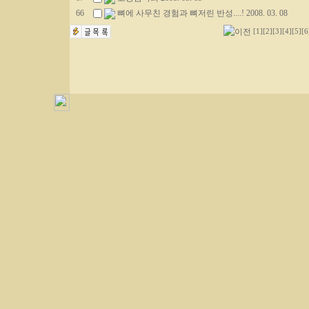
66
뼈에 사무친 경험과 뼈저린 반성....! 2008. 03. 08
[1]
[2]
[3]
[4]
[5]
[6