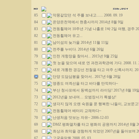
85
악몽같았던 석 주를 보내고....... 2008. 09. 19
84
온양온천역에서 현충사까지 2014년 8월 9일
83
전동휠체어 10주년 기념 나홀로 1박 2일 여행, 경주 201
82
전동휠체어 유고...
81
남이섬의 늦가을 2014년 11월 11일
80
전주를 누비다. 2014년 6월 26일
79
인천 개항장을 찾아서... 2015년 9월 25일
78
첫 눈을 맞으며 새로 연 과천과학관에 가다. 2008. 11. 
77
새로 개통한 경강선 전철을 타고 여주 신륵사까지. 201
단양 도담삼봉을 찾아서.. 2017년 6월 28일
75
영종도 여겍선을 타고 바다를 만끽하다~
74
부산 청사포에서 동백섬까지 라이딩! 2017년 8월 19
73
2012년을 보내며.... 모범장서가 특별상!
72
생각지 않게 오랜 숙원을 푼 행복한 나들이, 교보문고! 2009
71
전동휠체어 배터리 교채하다~
70
난생처음 맛보는 자유~ 2006-12-03
69
DMZ 평화열차를 타고 평화의 공원까지 2014년 8월 2
68
최상과 최악을 경험하게 되었던 2007년을 돌아보며 2007
67
고궁음악회 2008. 05. 03